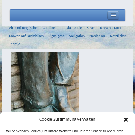
home
Alt- und Jungfischer
Caroline
Batavia – Stele
Koyer
Jan van´t Moor
Aktuelles
Möwen auf Duckdalben
Signalgast
Navigation
Norder Tor
Netzflicker
Trientje
Biografie
Filme
Malerei
Zeichnungen
2020
Aquarelle
2020
2018
Cookie-Zustimmung verwalten
2017
Wir verwenden Cookies, um unsere Website und unseren Service zu optimieren.