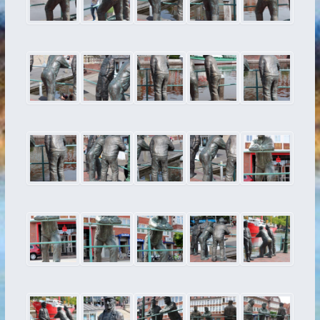
Bernie op Pad
Trientje
Netzflicker
Norder Tor
Emder Delftspucker
Alt- und Jungfischer
Batavia – Stele
Caroline
Koyer
Jan van´t Moor
Möwen auf Duckdalben
Signalgast
Navigation