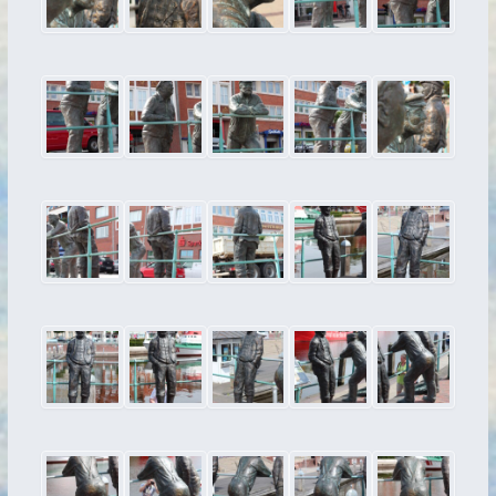
2017
2016
2015
2014
2013
2012
2011
2007
cosmic
hoher Himmel
Treasure Islands
Wandgestaltung
Bildhauerei