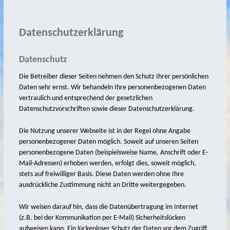
Aquarelle
2020
Datenschutzerklärung
2018
Datenschutz
2017
Die Betreiber dieser Seiten nehmen den Schutz Ihrer persönlichen
2016
Daten sehr ernst. Wir behandeln Ihre personenbezogenen Daten
vertraulich und entsprechend der gesetzlichen
2013
Datenschutzvorschriften sowie dieser Datenschutzerklärung.
2007
Die Nutzung unserer Webseite ist in der Regel ohne Angabe
neue Bilder
personenbezogener Daten möglich. Soweit auf unseren Seiten
personenbezogene Daten (beispielsweise Name, Anschrift oder E-
2022
Mail-Adressen) erhoben werden, erfolgt dies, soweit möglich,
2021
stets auf freiwilliger Basis. Diese Daten werden ohne Ihre
ausdrückliche Zustimmung nicht an Dritte weitergegeben.
2020
2019
Wir weisen darauf hin, dass die Datenübertragung im Internet
(z.B. bei der Kommunikation per E-Mail) Sicherheitslücken
2018
aufweisen kann. Ein lückenloser Schutz der Daten vor dem Zugriff