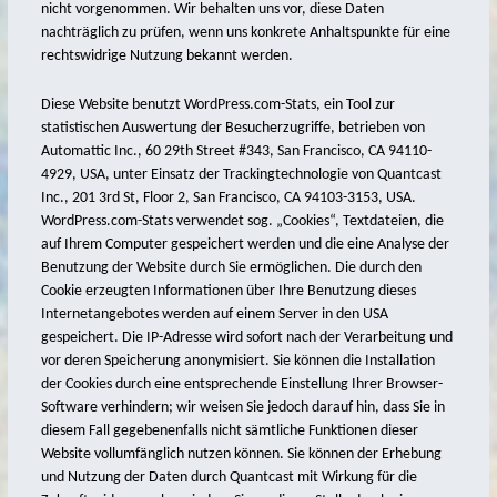
nicht vorgenommen. Wir behalten uns vor, diese Daten
nachträglich zu prüfen, wenn uns konkrete Anhaltspunkte für eine
Ausstellungen
rechtswidrige Nutzung bekannt werden.
Presse
Diese Website benutzt WordPress.com-Stats, ein Tool zur
Bücher
statistischen Auswertung der Besucherzugriffe, betrieben von
Aquarelle & Skizzen
Automattic Inc., 60 29th Street #343, San Francisco, CA 94110-
4929, USA, unter Einsatz der Trackingtechnologie von Quantcast
Eine kleine Philosophie der Insel Spiekeroog
Inc., 201 3rd St, Floor 2, San Francisco, CA 94103-3153, USA.
WordPress.com-Stats verwendet sog. „Cookies“, Textdateien, die
Der Taschenphilosoph
auf Ihrem Computer gespeichert werden und die eine Analyse der
Zeit nehmen
Benutzung der Website durch Sie ermöglichen. Die durch den
Cookie erzeugten Informationen über Ihre Benutzung dieses
Ansichten einer Küste
Internetangebotes werden auf einem Server in den USA
gespeichert. Die IP-Adresse wird sofort nach der Verarbeitung und
Eine kleine Philosophie der Insel – in 6 Folgen
vor deren Speicherung anonymisiert. Sie können die Installation
Käpt’n Jokas
der Cookies durch eine entsprechende Einstellung Ihrer Browser-
Software verhindern; wir weisen Sie jedoch darauf hin, dass Sie in
zeitweise
diesem Fall gegebenenfalls nicht sämtliche Funktionen dieser
Website vollumfänglich nutzen können. Sie können der Erhebung
…oder liebe oder…
und Nutzung der Daten durch Quantcast mit Wirkung für die
beeil dich langsam