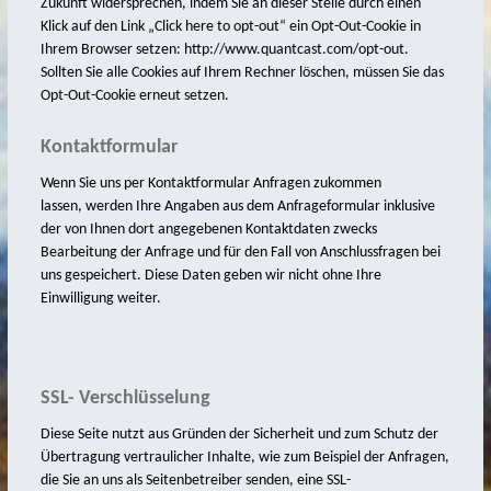
Zukunft widersprechen, indem Sie an dieser Stelle durch einen
Klick auf den Link „Click here to opt-out“ ein Opt-Out-Cookie in
Kleine Freiheit
Ihrem Browser setzen: http://www.quantcast.com/opt-out.
Sollten Sie alle Cookies auf Ihrem Rechner löschen, müssen Sie das
Mit Kunst Reisen und Speisen
Opt-Out-Cookie erneut setzen.
Küsten-Aquarelle
Kontaktformular
Autoren
Wenn Sie uns per Kontaktformular Anfragen zukommen
Shop
lassen, werden Ihre Angaben aus dem Anfrageformular inklusive
so finden Sie mich
der von Ihnen dort angegebenen Kontaktdaten zwecks
Bearbeitung der Anfrage und für den Fall von Anschlussfragen bei
Kontakt
uns gespeichert. Diese Daten geben wir nicht ohne Ihre
Einwilligung weiter.
Impressum/Datenschutz
Impressum
Cookie-Richtlinie (EU)
SSL- Verschlüsselung
Diese Seite nutzt aus Gründen der Sicherheit und zum Schutz der
Übertragung vertraulicher Inhalte, wie zum Beispiel der Anfragen,
die Sie an uns als Seitenbetreiber senden, eine SSL-