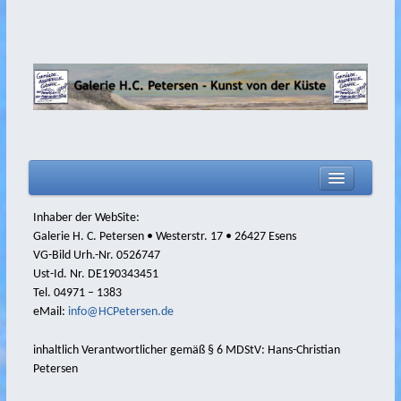
home
Inhaber der WebSite:
Galerie H. C. Petersen • Westerstr. 17 • 26427 Esens
Aktuelles
VG-Bild Urh.-Nr. 0526747
Biografie
Ust-Id. Nr. DE190343451
Tel. 04971 – 1383
Filme
eMail:
info@HCPetersen.de
Malerei
inhaltlich Verantwortlicher gemäß § 6 MDStV: Hans-Christian
Zeichnungen
Petersen
2020