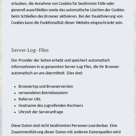
erlauben, die Annahme von Cookies für bestimmte Fälle oder
Bernie op Pad
generell ausschließen sowie das automatische Löschen der Cookies
beim Schließen des Browser aktivieren. Bei der Deaktivierung von
Trientje
Cookies kann die Funktionalität dieser Website eingeschränkt sein.
Netzflicker
Norder Tor
Server-Log- Files
Emder Delftspucker
Der Provider der Seiten erhebt und speichert automatisch
Alt- und Jungfischer
Informationen in so genannten Server-Log Files, die Ihr Browser
Batavia – Stele
automatisch an uns übermittelt. Dies sind:
Caroline
Browsertyp und Browserversion
verwendetes Betriebssystem
Koyer
Referrer URL
Jan van´t Moor
Hostname des zugreifenden Rechners
Uhrzeit der Serveranfrage
Möwen auf Duckdalben
Signalgast
Diese Daten sind nicht bestimmten Personen zuordenbar. Eine
Zusammenführung dieser Daten mit anderen Datenquellen wird
Navigation