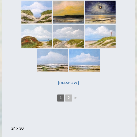
Bernie op Pad
Trientje
Netzflicker
Norder Tor
Emder Delftspucker
Alt- und Jungfischer
Batavia – Stele
[DIASHOW]
Caroline
Koyer
1
2
►
Jan van´t Moor
Möwen auf Duckdalben
Signalgast
24 x 30
Navigation