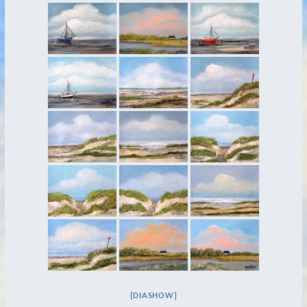
Aquarelle
2020
2018
2017
2016
2013
2007
neue Bilder
2022
2021
2020
2019
[DIASHOW]
2018