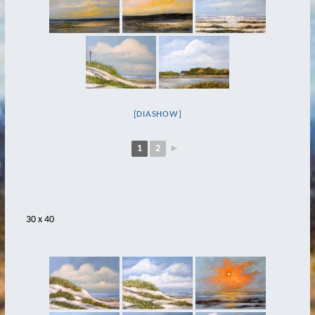
Kleine Freiheit
Mit Kunst Reisen und Speisen
Küsten-Aquarelle
Autoren
[DIASHOW]
Shop
so finden Sie mich
1
2
►
Kontakt
Impressum/Datenschutz
Impressum
30 x 40
Cookie-Richtlinie (EU)