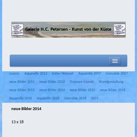
home
cosmic
Aquarelle 2013
hoher Himmel
Aquarelle 2007
Gemälde 2007
Aktuelles
neue Bilder 2011
neue Bilder 2012
Treasure Islands
Wandgestaltung
neue Bilder 2013
neue Bilder 2014
neue Bilder 2015
neue Bilder 2016
Biografie
Aquarelle 2016
Aquarelle 2018
Gemälde 2018
2021
Filme
neue Bilder 2014
Malerei
13 x 18
Zeichnungen
2020