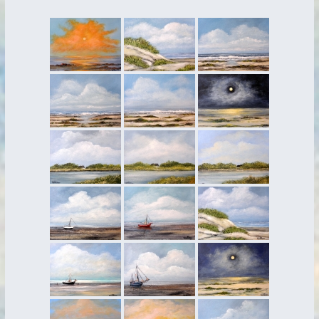
Ausstellungen
Presse
Bücher
Aquarelle & Skizzen
Eine kleine Philosophie der Insel Spiekeroog
Der Taschenphilosoph
Zeit nehmen
Ansichten einer Küste
Eine kleine Philosophie der Insel – in 6 Folgen
Käpt’n Jokas
zeitweise
…oder liebe oder…
beeil dich langsam