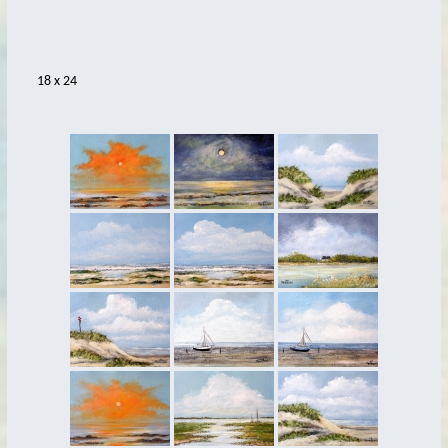
2017
2016
18 x 24
2015
2014
2013
2012
2011
2007
cosmic
hoher Himmel
Treasure Islands
Wandgestaltung
Bildhauerei