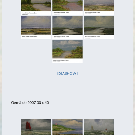
Bernie op Pad
Trientje
Netzflicker
Norder Tor
Emder Delftspucker
Alt- und Jungfischer
Batavia – Stele
[DIASHOW]
Caroline
Koyer
Gemälde 2007 30 x 40
Jan van´t Moor
Möwen auf Duckdalben
Signalgast
Navigation