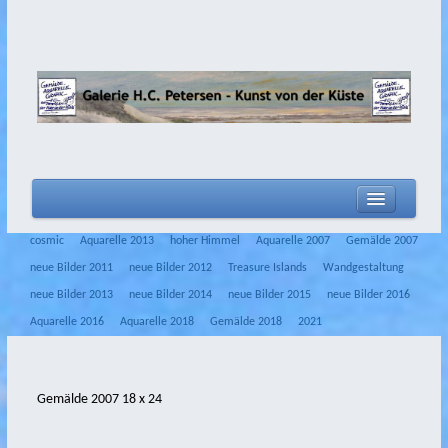
home
cosmic
Aquarelle 2013
hoher Himmel
Aquarelle 2007
Gemälde 2007
Aktuelles
neue Bilder 2011
neue Bilder 2012
Treasure Islands
Wandgestaltung
neue Bilder 2013
neue Bilder 2014
neue Bilder 2015
neue Bilder 2016
Biografie
Aquarelle 2016
Aquarelle 2018
Gemälde 2018
2021
Filme
Malerei
Gemälde 2007 18 x 24
Zeichnungen
2020