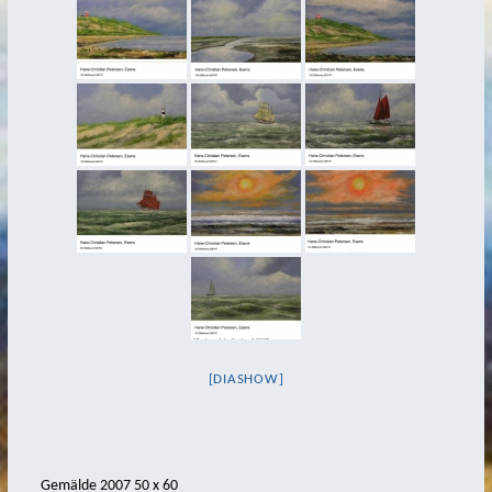
Kleine Freiheit
Mit Kunst Reisen und Speisen
Küsten-Aquarelle
Autoren
Shop
so finden Sie mich
Kontakt
Impressum/Datenschutz
Impressum
Cookie-Richtlinie (EU)
[DIASHOW]
Gemälde 2007 50 x 60