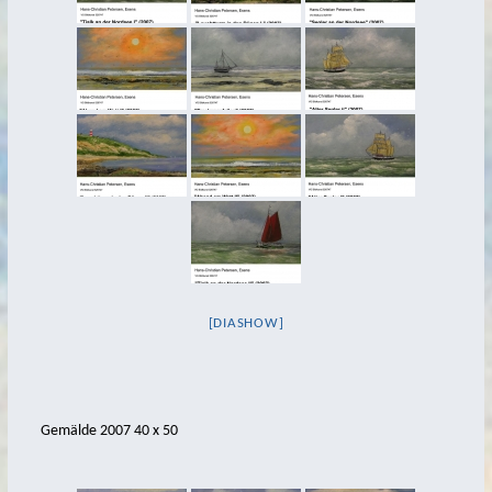
Ausstellungen
Presse
Bücher
Aquarelle & Skizzen
Eine kleine Philosophie der Insel Spiekeroog
Der Taschenphilosoph
Zeit nehmen
Ansichten einer Küste
[DIASHOW]
Eine kleine Philosophie der Insel – in 6 Folgen
Käpt’n Jokas
zeitweise
Gemälde 2007 40 x 50
…oder liebe oder…
beeil dich langsam