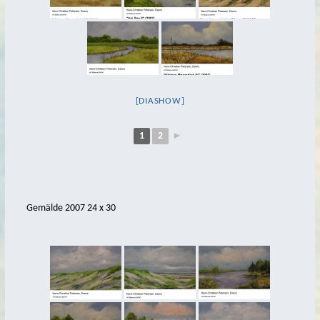
2017
2016
2015
2014
[DIASHOW]
2013
1
2
►
2012
2011
2007
Gemälde 2007 24 x 30
cosmic
hoher Himmel
Treasure Islands
Wandgestaltung
Bildhauerei